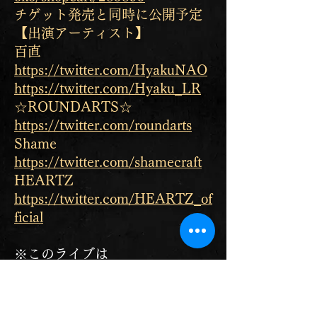
チゲット発売と同時に公開予定
【出演アーティスト】
百直
https://twitter.com/HyakuNAO
https://twitter.com/Hyaku_LR
☆ROUNDARTS☆
https://twitter.com/roundarts
Shame
https://twitter.com/shamecraft
HEARTZ
https://twitter.com/HEARTZ_of
ficial
※このライブは
Vocal Shame
Guitar SHOJI
Chorus 福岡麻央