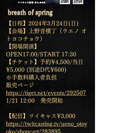
breath of spring
【日程】2024年3月24日(日)
【会場】上野音横丁（ウエノ オ
トヨコチョウ）
【開場開演】
OPEN17:00/START 17:30
【チケット】予約¥4,500/当日
¥5,000 (別途D代¥600)
※手数料購入者負担
販売ページ
https://tiget.net/events/292507
1/21 12:00 発売開始
【配信】ツイキャス¥3,000
https://twitcasting.tv/ueno_otoy
oko/shopcart/283895