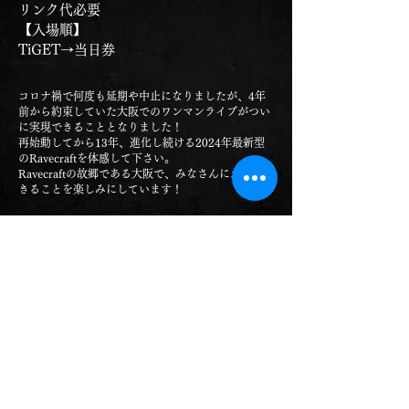
リンク代必要
【入場順】
TiGET→当日券
コロナ禍で何度も延期や中止になりましたが、4年
前から約束していた大阪でのワンマンライブがつい
に実現できることとなりました！
再始動してから13年、進化し続ける2024年最新型
のRavecraftを体感して下さい。
Ravecraftの故郷である大阪で、みなさんにお逢いで
きることを楽しみにしています！
Vocal Shame
Guitar Atsuya
Support Bass 亜季
Support Guitar Tadamitsu
Support Drum Ryo