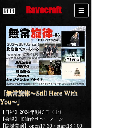
Ravecraft
「無常旋律〜Still Here With
You〜」
【日程】2024年8月3日（土）
【会場】北仙台ペニーレーン
【開場開演】open17:30 / start18：00