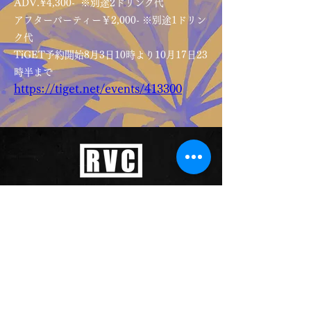
ADV.¥4,300- ※別途2ドリンク代
アフターパーティー￥2,000- ※別途1ドリン
ク代
TiGET予約開始8月3日10時より10月17日23
時半まで
https://tiget.net/events/413300